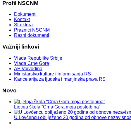
Profil
NSCNM
Dokumenti
Kontakt
Struktura
Praznici NSCNM
Razni dokumenti
Važniji
linkovi
Vlada Republike Srbije
Vlada Crne Gore
AP Vojvodina
Ministarstvo kulture i informisanja RS
Kancelarija za ljudska i manjinska prava RS
Novo
Ljetnja škola “Crna Gora moja postojbina”
U Lovćencu obilježeno 20 godina od obnove nezavisnos