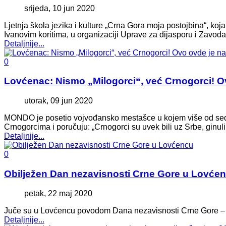
srijeda, 10 jun 2020
Ljetnja škola jezika i kulture „Crna Gora moja postojbina“, ko
Ivanovim koritima, u organizaciji Uprave za dijasporu i Zavod
Detaljnije...
0
Lovćenac: Nismo „Milogorci“, već Crnogorci! O
utorak, 09 jun 2020
MONDO je posetio vojvođansko mestašce u kojem više od sedam 
Crnogorcima i poručuju: „Crnogorci su uvek bili uz Srbe, ginuli
Detaljnije...
0
Obilježen Dan nezavisnosti Crne Gore u Lovće
petak, 22 maj 2020
Juče su u Lovćencu povodom Dana nezavisnosti Crne Gore – 2
Detaljnije...