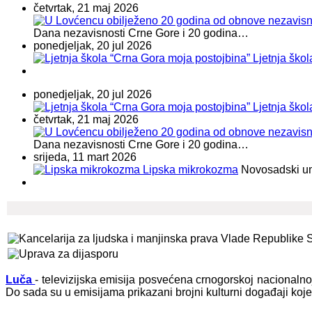
četvrtak, 21 maj 2026
Dana nezavisnosti Crne Gore i 20 godina…
ponedjeljak, 20 jul 2026
Ljetnja ško
ponedjeljak, 20 jul 2026
Ljetnja ško
četvrtak, 21 maj 2026
Dana nezavisnosti Crne Gore i 20 godina…
srijeda, 11 mart 2026
Lipska mikrokozma
Novosadski umje
Luča
- televizijska emisija posvećena crnogorskoj nacionaln
Do sada su u emisijama prikazani brojni kulturni događaji koj