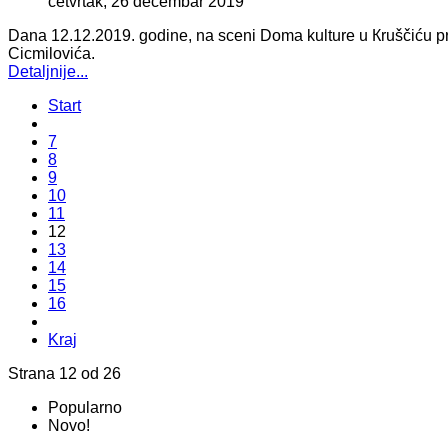
četvrtak, 26 decembar 2019
Dana 12.12.2019. godine, na sceni Doma kulture u Кruščiću pr
Cicmilovića.
Detaljnije...
Start
7
8
9
10
11
12
13
14
15
16
Kraj
Strana 12 od 26
Popularno
Novo!