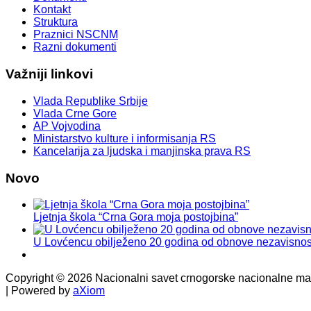
Kontakt
Struktura
Praznici NSCNM
Razni dokumenti
Važniji
linkovi
Vlada Republike Srbije
Vlada Crne Gore
AP Vojvodina
Ministarstvo kulture i informisanja RS
Kancelarija za ljudska i manjinska prava RS
Novo
Ljetnja škola “Crna Gora moja postojbina”
U Lovćencu obilježeno 20 godina od obnove nezavisnos
Copyright © 2026 Nacionalni savet crnogorske nacionalne manj
| Powered by
aXiom