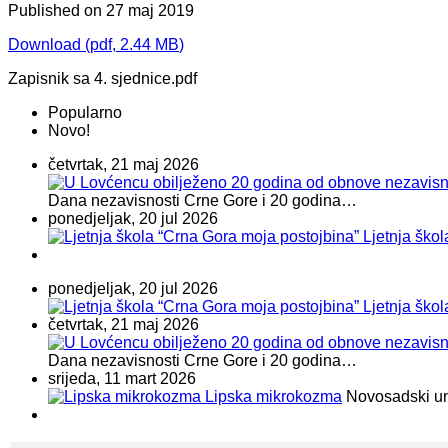
Published on 27 maj 2019
Download
(
pdf,
2.44 MB
)
Zapisnik sa 4. sjednice.pdf
Popularno
Novo!
četvrtak, 21 maj 2026
Dana nezavisnosti Crne Gore i 20 godina…
ponedjeljak, 20 jul 2026
Ljetnja ško
ponedjeljak, 20 jul 2026
Ljetnja ško
četvrtak, 21 maj 2026
Dana nezavisnosti Crne Gore i 20 godina…
srijeda, 11 mart 2026
Lipska mikrokozma
Novosadski umje