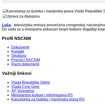
Luča
- televizijska emisija posvećena crnogorskoj nacionaln
Do sada su u emisijama prikazani brojni kulturni događaji koj
Profil
NSCNM
Dokumenti
Kontakt
Struktura
Praznici NSCNM
Razni dokumenti
Važniji
linkovi
Vlada Republike Srbije
Vlada Crne Gore
AP Vojvodina
Ministarstvo kulture i informisanja RS
Kancelarija za ljudska i manjinska prava RS