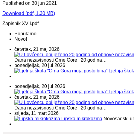
Published on 30 jun 2021
Download
(
pdf,
1.30 MB
)
Zapisnik XVII.pdf
Popularno
Novo!
četvrtak, 21 maj 2026
Dana nezavisnosti Crne Gore i 20 godina…
ponedjeljak, 20 jul 2026
Ljetnja ško
ponedjeljak, 20 jul 2026
Ljetnja ško
četvrtak, 21 maj 2026
Dana nezavisnosti Crne Gore i 20 godina…
srijeda, 11 mart 2026
Lipska mikrokozma
Novosadski umje