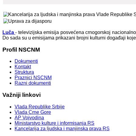
Luča
- televizijska emisija posvećena crnogorskoj nacionaln
Do sada su u emisijama prikazani brojni kulturni događaji koj
Profil
NSCNM
Dokumenti
Kontakt
Struktura
Praznici NSCNM
Razni dokumenti
Važniji
linkovi
Vlada Republike Srbije
Vlada Crne Gore
AP Vojvodina
Ministarstvo kulture i informisanja RS
Kancelarija za ljudska i manjinska prava RS