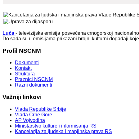
Luča
- televizijska emisija posvećena crnogorskoj nacionaln
Do sada su u emisijama prikazani brojni kulturni događaji koj
Profil
NSCNM
Dokumenti
Kontakt
Struktura
Praznici NSCNM
Razni dokumenti
Važniji
linkovi
Vlada Republike Srbije
Vlada Crne Gore
AP Vojvodina
Ministarstvo kulture i informisanja RS
Kancelarija za ljudska i manjinska prava RS