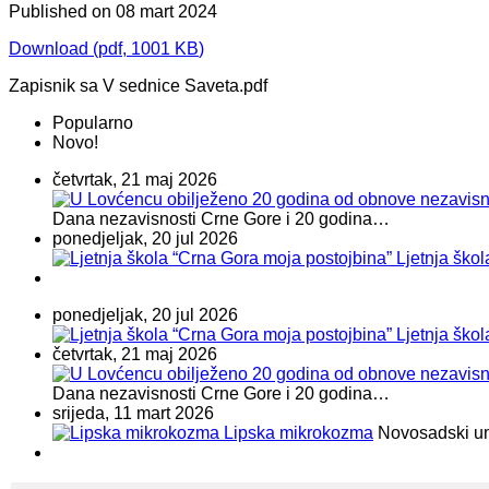
Published on 08 mart 2024
Download
(
pdf,
1001 KB
)
Zapisnik sa V sednice Saveta.pdf
Popularno
Novo!
četvrtak, 21 maj 2026
Dana nezavisnosti Crne Gore i 20 godina…
ponedjeljak, 20 jul 2026
Ljetnja ško
ponedjeljak, 20 jul 2026
Ljetnja ško
četvrtak, 21 maj 2026
Dana nezavisnosti Crne Gore i 20 godina…
srijeda, 11 mart 2026
Lipska mikrokozma
Novosadski umje