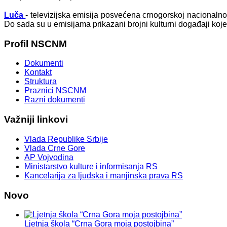
Luča
- televizijska emisija posvećena crnogorskoj nacionaln
Do sada su u emisijama prikazani brojni kulturni događaji koj
Profil
NSCNM
Dokumenti
Kontakt
Struktura
Praznici NSCNM
Razni dokumenti
Važniji
linkovi
Vlada Republike Srbije
Vlada Crne Gore
AP Vojvodina
Ministarstvo kulture i informisanja RS
Kancelarija za ljudska i manjinska prava RS
Novo
Ljetnja škola “Crna Gora moja postojbina”