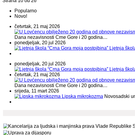
Strana 10 od 26
Popularno
Novo!
četvrtak, 21 maj 2026
Dana nezavisnosti Crne Gore i 20 godina…
ponedjeljak, 20 jul 2026
Ljetnja ško
ponedjeljak, 20 jul 2026
Ljetnja ško
četvrtak, 21 maj 2026
Dana nezavisnosti Crne Gore i 20 godina…
srijeda, 11 mart 2026
Lipska mikrokozma
Novosadski umje