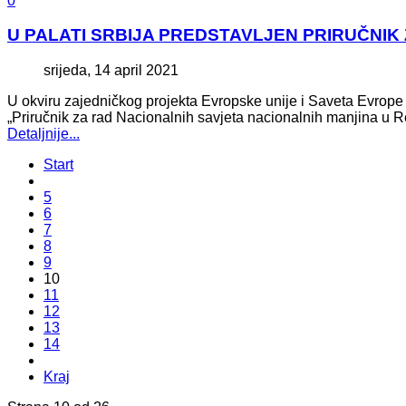
0
U PALATI SRBIJA PREDSTAVLJEN PRIRUČNIK
srijeda, 14 april 2021
U okviru zajedničkog projekta Evropske unije i Saveta Evrope „P
„Priručnik za rad Nacionalnih savjeta nacionalnih manjina u Re
Detaljnije...
Start
5
6
7
8
9
10
11
12
13
14
Kraj