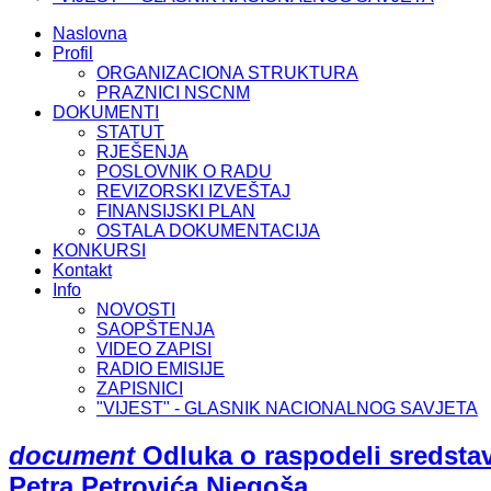
Naslovna
Profil
ORGANIZACIONA STRUKTURA
PRAZNICI NSCNM
DOKUMENTI
STATUT
RJEŠENJA
POSLOVNIK O RADU
REVIZORSKI IZVEŠTAJ
FINANSIJSKI PLAN
OSTALA DOKUMENTACIJA
KONKURSI
Kontakt
Info
NOVOSTI
SAOPŠTENJA
VIDEO ZAPISI
RADIO EMISIJE
ZAPISNICI
"VIJEST" - GLASNIK NACIONALNOG SAVJETA
document
Odluka o raspodeli sredsta
Petra Petrovića Njegoša