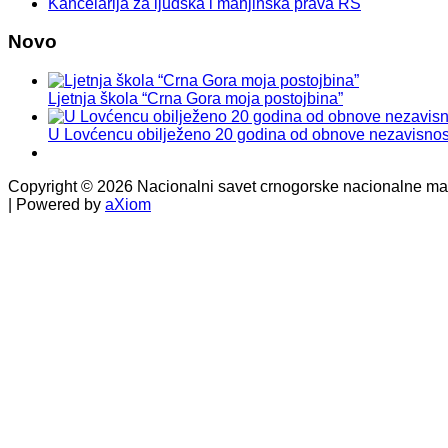
Kancelarija za ljudska i manjinska prava RS
Novo
Ljetnja škola “Crna Gora moja postojbina”
U Lovćencu obilježeno 20 godina od obnove nezavisnos
Copyright © 2026 Nacionalni savet crnogorske nacionalne manj
| Powered by
aXiom