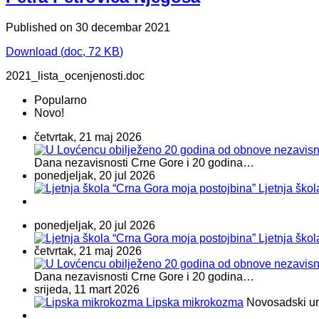
Published on 30 decembar 2021
Download
(
doc,
72 KB
)
2021_lista_ocenjenosti.doc
Popularno
Novo!
četvrtak, 21 maj 2026
Dana nezavisnosti Crne Gore i 20 godina…
ponedjeljak, 20 jul 2026
Ljetnja ško
ponedjeljak, 20 jul 2026
Ljetnja ško
četvrtak, 21 maj 2026
Dana nezavisnosti Crne Gore i 20 godina…
srijeda, 11 mart 2026
Lipska mikrokozma
Novosadski umje