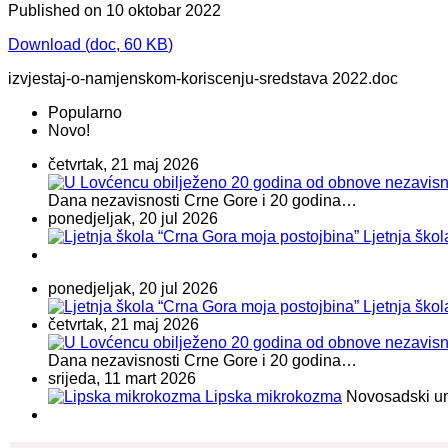
Published on 10 oktobar 2022
Download
(
doc,
60 KB
)
izvjestaj-o-namjenskom-koriscenju-sredstava 2022.doc
Popularno
Novo!
četvrtak, 21 maj 2026
Dana nezavisnosti Crne Gore i 20 godina…
ponedjeljak, 20 jul 2026
Ljetnja ško
ponedjeljak, 20 jul 2026
Ljetnja ško
četvrtak, 21 maj 2026
Dana nezavisnosti Crne Gore i 20 godina…
srijeda, 11 mart 2026
Lipska mikrokozma
Novosadski umje