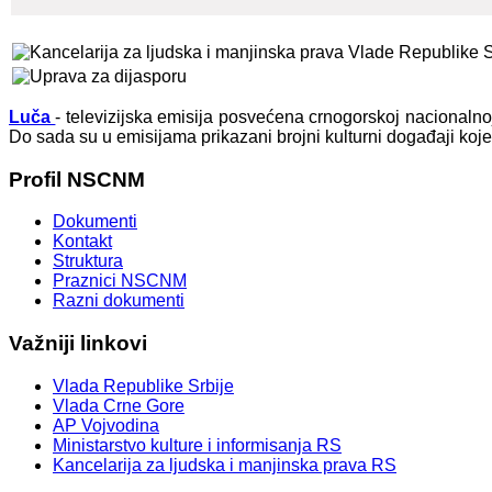
Luča
- televizijska emisija posvećena crnogorskoj nacionaln
Do sada su u emisijama prikazani brojni kulturni događaji koj
Profil
NSCNM
Dokumenti
Kontakt
Struktura
Praznici NSCNM
Razni dokumenti
Važniji
linkovi
Vlada Republike Srbije
Vlada Crne Gore
AP Vojvodina
Ministarstvo kulture i informisanja RS
Kancelarija za ljudska i manjinska prava RS