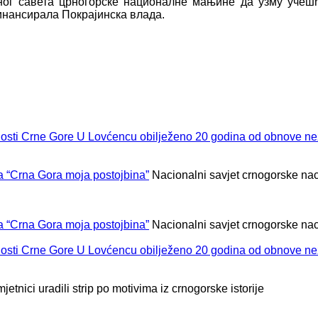
ног савета црногорске националне мањине да узму учеш
инансирала Покрајинска влада.
U Lovćencu obilježeno 20 godina od obnove ne
la “Crna Gora moja postojbina”
Nacionalni savjet crnogorske na
la “Crna Gora moja postojbina”
Nacionalni savjet crnogorske na
U Lovćencu obilježeno 20 godina od obnove ne
tnici uradili strip po motivima iz crnogorske istorije