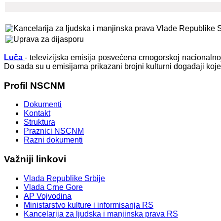
Luča
- televizijska emisija posvećena crnogorskoj nacionaln
Do sada su u emisijama prikazani brojni kulturni događaji koj
Profil
NSCNM
Dokumenti
Kontakt
Struktura
Praznici NSCNM
Razni dokumenti
Važniji
linkovi
Vlada Republike Srbije
Vlada Crne Gore
AP Vojvodina
Ministarstvo kulture i informisanja RS
Kancelarija za ljudska i manjinska prava RS