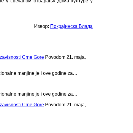
ће у свечаном отварању Дома културе у
Извор:
Покрајинска Влада
zavisnosti Crne Gore
Povodom 21. maja,
cionalne manjine je i ove godine za…
cionalne manjine je i ove godine za…
zavisnosti Crne Gore
Povodom 21. maja,