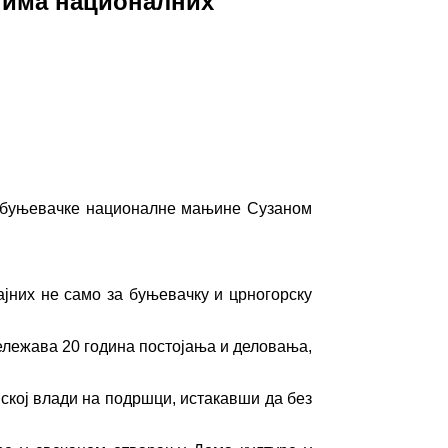
тима националних
та буњевачке националне мањине Сузаном
јних не само за буњевачку и црногорску
ележава 20 година постојања и деловања,
кој влади на подршци, истакавши да без