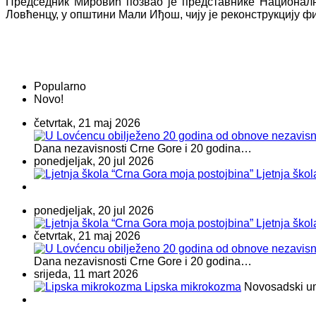
Председник Мировић позвао је представнике Национал
Ловћенцу, у општини Мали Иђош, чију је реконструкцију ф
Popularno
Novo!
četvrtak, 21 maj 2026
Dana nezavisnosti Crne Gore i 20 godina…
ponedjeljak, 20 jul 2026
Ljetnja ško
ponedjeljak, 20 jul 2026
Ljetnja ško
četvrtak, 21 maj 2026
Dana nezavisnosti Crne Gore i 20 godina…
srijeda, 11 mart 2026
Lipska mikrokozma
Novosadski umje