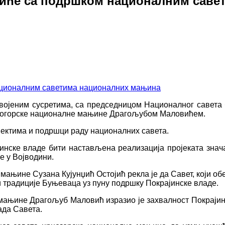
виће са подршком националним саве
одвојеним сусретима, са председницом Националног саве
рногорске националне мањине Драгољубом Маловићем.
јектима и подршци раду националних савета.
инске владе бити настављена реализација пројеката знача
е у Војводини.
њине Сузана Кујунџић Остојић рекла је да Савет, који об
и традиције Буњеваца уз пуну подршку Покрајинске владе.
ањине Драгољуб Маловић изразио је захвалност Покрајинс
ада Савета.