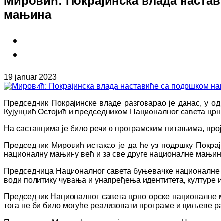
Мировић: Покрајинска влада наста
мањина
19 januar 2023
Председник Покрајинске владе разговарао је данас, у 
Кујунџић Остојић и председником Националног савета ц
На састанцима је било речи о програмским питањима, про
Председник Мировић истакао је да ће уз подршку Покрај
националну мањину већ и за све друге националне мањин
Председница Националног савета буњевачке националне ма
води политику чувања и унапређења идентитета, културе 
Председник Националног савета црногорске националне м
тога не би било могуће реализовати програме и циљеве р